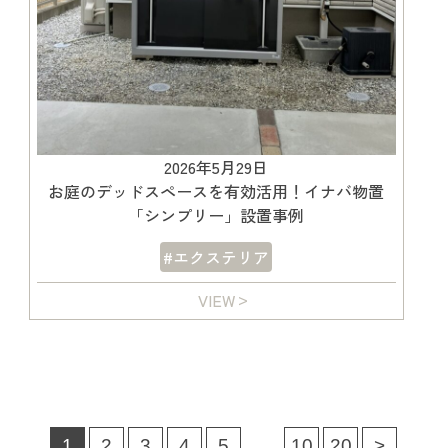
2026年5月29日
お庭のデッドスペースを有効活用！イナバ物置
「シンプリー」設置事例
#エクステリア
VIEW
1
2
3
4
5
10
20
>