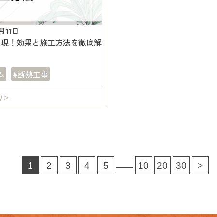
0月11日
実現！効果と施工方法を徹底解
ム
#断熱工事
W
1
2
3
4
5
10
20
30
>