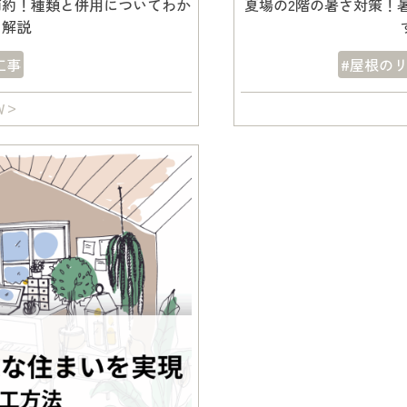
節約！種類と併用についてわか
夏場の2階の暑さ対策！
く解説
工事
#屋根の
W