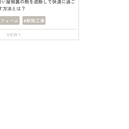
暑い屋根裏の熱を遮断して快適に過ご
す方法とは？
リフォーム
#断熱工事
VIEW