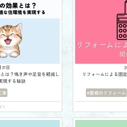
月31日
果とは？鳴き声や足音を軽減し
リフォームによる固
実現する秘訣
工事
#屋根のリフォーム
W