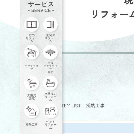
サービス
- SERVICE -
リフォー
窓の
玄関の
リフォー
リフォー
ム
ム
中古
エクステリ
エクステリ
ア
ア
販売
水回りの
太陽光
リフォー
発電
ム
ITEM LIST 断熱工事
ペット
断熱工事
リフォー
ム