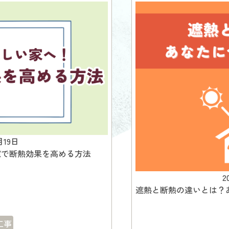
月19日
窓で断熱効果を高める方法
2
遮熱と断熱の違いとは？
工事