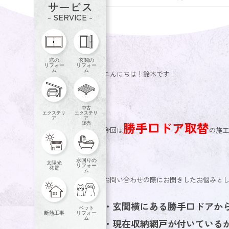
サービス
- SERVICE -
窓の
玄関の
リフォー
リフォー
ム
ム
こんにちは！鈴木です！
中古
エクステリ
エクステリ
ア
ア
勝手口ドア取替
販売
今回は
の施
水回りの
太陽光
リフォー
発電
ム
お問い合わせの際にお聞きしたお悩みと
・玄関横にある勝手口ドアか
ペット
断熱工事
リフォー
ム
・現在収納網戸が付いている