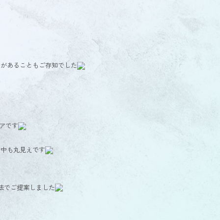
アがあることもご存知でした
アです
の中も丸見えです
法でご提案しました