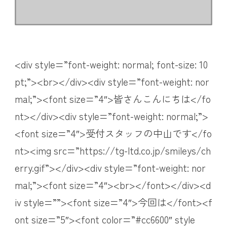
<div style=”font-weight: normal; font-size: 10
pt;”><br></div><div style=”font-weight: nor
mal;”><font size=”4″>皆さんこんにちは</fo
nt></div><div style=”font-weight: normal;”>
<font size=”4″>受付スタッフの中山です</fo
nt><img src=”https://tg-ltd.co.jp/smileys/ch
erry.gif”></div><div style=”font-weight: nor
mal;”><font size=”4″><br></font></div><d
iv style=””><font size=”4″>今回は</font><f
ont size=”5″><font color=”#cc6600″ style