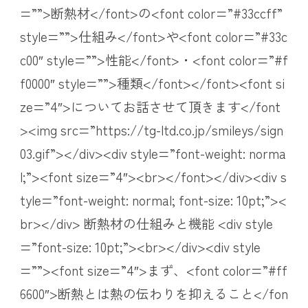
=””>断熱材</font>の<font color=”#33ccff”
style=””>仕組み</font>や<font color=”#33c
c00″ style=””>性能</font>・<font color=”#f
f0000″ style=””>種類</font></font><font si
ze=”4″>についてお話させて頂きます</font
><img src=”https://tg-ltd.co.jp/smileys/sign
03.gif”></div><div style=”font-weight: norma
l;”><font size=”4″><br></font></div><div s
tyle=”font-weight: normal; font-size: 10pt;”><
br></div> 断熱材の仕組みと機能 <div style
=”font-size: 10pt;”><br></div><div style
=””><font size=”4″>まず、<font color=”#ff
6600″>断熱とは熱の伝わりを抑えること</fon