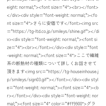
eight: normal;”><font size=”4″><br></font>
</div><div style=”font-weight: normal;”><fo
nt size=”4″>さらに安価です</font><img src
=”https://tg-ltd.co.jp/smileys/shine.gif”></di
v><div style=”font-weight: normal;”><font si
ze=”4″><br></font></div><div style=”font
-weight: normal;”><font size=”4″>ここで繊維
系の断熱材の種類について詳しくお話させて
頂きます<img src=”https://tg-houseinhouse.j
p/smileys/sign03.gif”></font></div><div styl
e=”font-weight: normal;”><font size=”4″><b
r></font></div><div style=”font-weight: nor
mal;”><font size=”4″ color=”#ff9900″>グラ