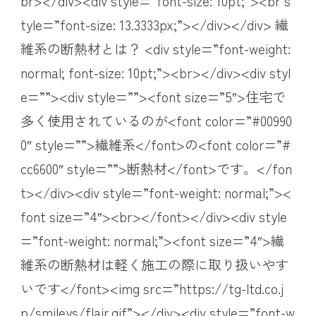
br></div><div style=”font-size: 10pt;”><br s
tyle=”font-size: 13.3333px;”></div></div> 繊
維系の断熱材とは？ <div style=”font-weight:
normal; font-size: 10pt;”><br></div><div styl
e=””><div style=””><font size=”5″>住宅で
多く使用されているのが<font color=”#00990
0″ style=””>繊維系</font>の<font color=”#
cc6600″ style=””>断熱材</font>です。</fon
t></div><div style=”font-weight: normal;”><
font size=”4″><br></font></div><div style
=”font-weight: normal;”><font size=”4″>繊
維系の断熱材は軽く施工の際に取り扱いやす
いです</font><img src=”https://tg-ltd.co.j
p/smileys/flair.gif”></div><div style=”font-w