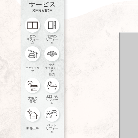
サービス
- SERVICE -
窓の
玄関の
リフォー
リフォー
ム
ム
中古
エクステリ
エクステリ
ア
ア
販売
水回りの
太陽光
リフォー
発電
ム
ペット
断熱工事
リフォー
ム