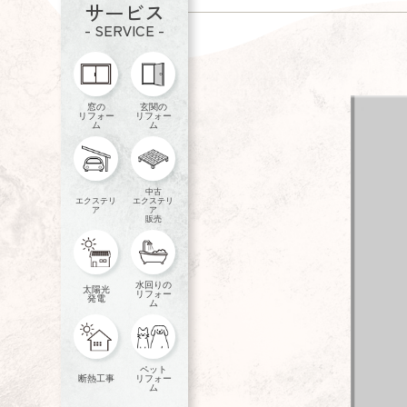
サービス
- SERVICE -
窓の
玄関の
リフォー
リフォー
ム
ム
中古
エクステリ
エクステリ
ア
ア
販売
水回りの
太陽光
リフォー
発電
ム
ペット
断熱工事
リフォー
ム