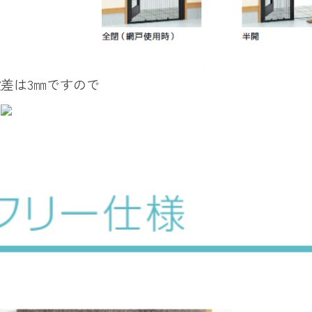
差は3㎜ですので
ん