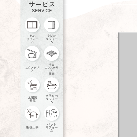
サービス
- SERVICE -
窓の
玄関の
リフォー
リフォー
ム
ム
中古
エクステリ
エクステリ
ア
ア
販売
水回りの
太陽光
リフォー
発電
ム
ペット
断熱工事
リフォー
ム