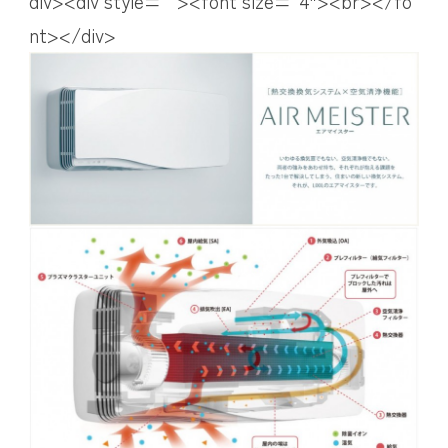
div><div style=””><font size=”4″><br></fo
nt></div>