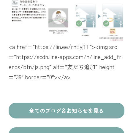
<a href=”https://lin.ee/rnEyj1T”><img src
=”https://scdn.line-apps.com/n/line_add_fri
ends/btn/ja.png” alt=”友だち追加” height
=”36″ border=”0″></a>
全てのブログ＆お知らせを見る