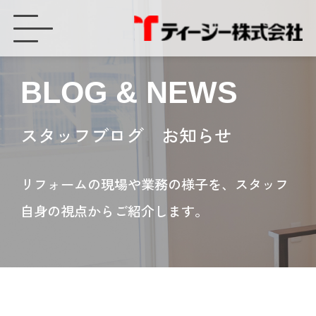
転落・脱走・侵入防止に施錠のできる網戸（ソリッドフロー） 豊橋市 ティージー - ティージー株式会社
BLOG & NEWS
スタッフブログ お知らせ
リフォームの現場や業務の様子を、スタッフ
自身の視点からご紹介します。