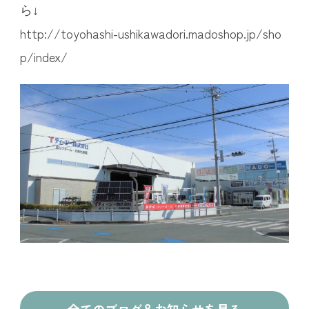
ら↓
http://toyohashi-ushikawadori.madoshop.jp/sho
p/index/