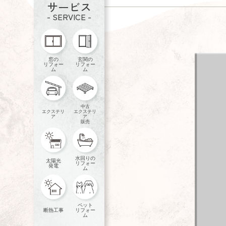
サービス
- SERVICE -
窓の
玄関の
リフォー
リフォー
ム
ム
中古
エクステリ
エクステリ
ア
ア
販売
水回りの
太陽光
リフォー
発電
ム
ペット
断熱工事
リフォー
ム