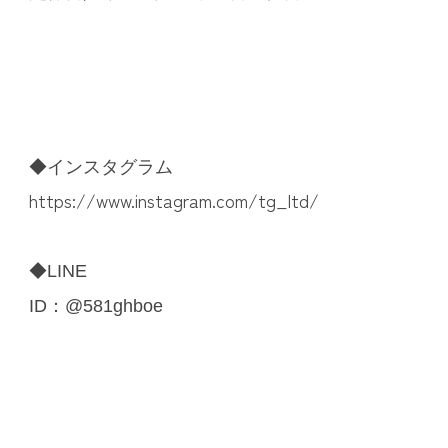
◆インスタグラム
https://www.instagram.com/tg_ltd/
◆LINE
ID：@581ghboe