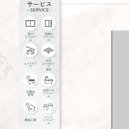
サービス
- SERVICE -
窓の
玄関の
リフォー
リフォー
ム
ム
中古
エクステリ
エクステリ
ア
ア
販売
水回りの
太陽光
リフォー
発電
ム
ペット
断熱工事
リフォー
ム