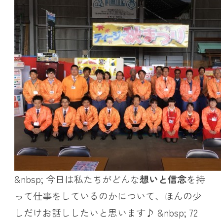
&nbsp; 今日は私たちがどんな
想いと信念
を持
って仕事をしているのかについて、ほんの少
しだけお話ししたいと思います♪ &nbsp; 72