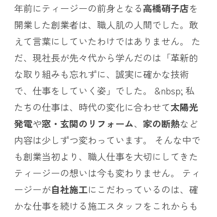
年前にティージーの前身となる
高橋硝子店
を
開業した創業者は、職人肌の人間でした。敢
えて言葉にしていたわけではありません。 た
だ、現社長が先々代から学んだのは「革新的
な取り組みも忘れずに、誠実に確かな技術
で、仕事をしていく姿」でした。 &nbsp; 私
たちの仕事は、時代の変化に合わせて
太陽光
発電
や
窓・玄関のリフォーム
、
家の断熱
など
内容は少しずつ変わっています。 そんな中で
も創業当初より、職人仕事を大切にしてきた
ティージーの想いは今も変わりません。 ティ
ージーが
自社施工
にこだわっているのは、確
かな仕事を続ける施工スタッフをこれからも