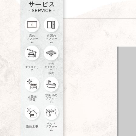
サービス
- SERVICE -
窓の
玄関の
リフォー
リフォー
ム
ム
中古
エクステリ
エクステリ
ア
ア
販売
水回りの
太陽光
リフォー
発電
ム
ペット
断熱工事
リフォー
ム