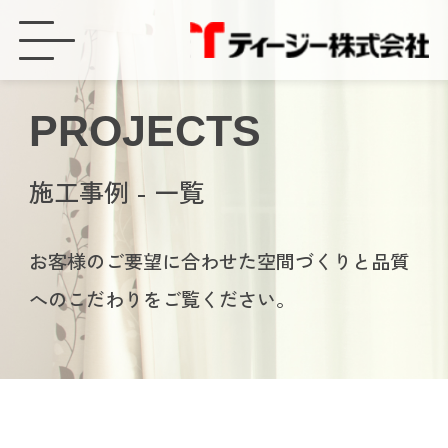
豊橋市で鍵がかかりにくく、白さびが発生している玄関引戸をリフォームしました！ - ティージー株式会社
PROJECTS
施工事例 - 一覧
お客様のご要望に合わせた空間づくりと品質
へのこだわりをご覧ください。