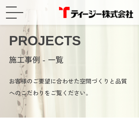
豊橋市で玄関ドアをリフォームしました！1日で開放感あふれる玄関へ！ - ティージー株式会社
PROJECTS
施工事例 - 一覧
お客様のご要望に合わせた空間づくりと品質
へのこだわりをご覧ください。