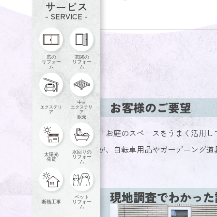
サービス
- SERVICE -
窓の
玄関の
リフォー
リフォー
ム
ム
お客様のご要望
中古
エクステリ
エクステリ
ア
ア
販売
「お庭のスペースをうまく活用し
が、自転車用品やガーデニング道
水回りの
太陽光
リフォー
発電
ム
現地調査でわかった
ペット
断熱工事
リフォー
ム