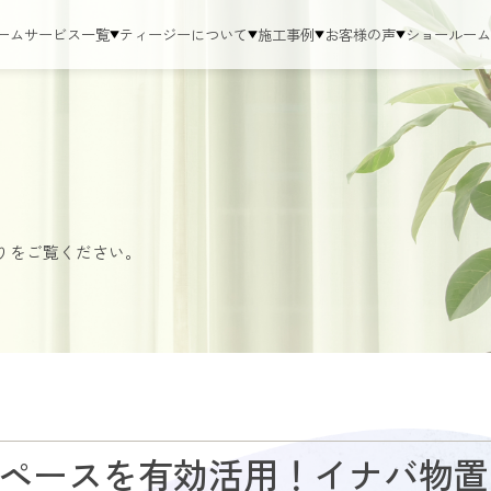
ーム
サービス一覧
ティージーについて
施工事例
お客様の声
ショールー
りをご覧ください。
ペースを有効活用！イナバ物置