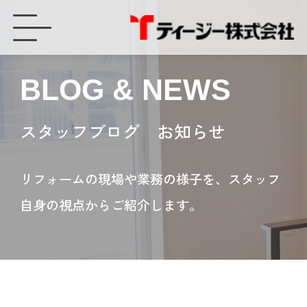
窓、玄関、勝手口、フェンス、テラス囲い、デッキ「おうち時間応援キャンペーン」 4月5日（月）～4月10日（土） ティージー（豊橋市・豊川市） - ティージー株式会社
BLOG & NEWS
スタッフブログ お知らせ
リフォームの現場や業務の様子を、スタッフ
自身の視点からご紹介します。